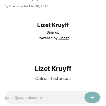
in die tijd zijn gepubliceerd. Ik grijp terug op Joop Witteveen,
By Lizet Kruyff
Mar 26, 2026
Anne Wilson en Eric Quayle, om maar wat te noemen. Zo
kwam ik terecht bij De Moderne Kookkunst bewerkt
Lizet Kruyff
Sign up
Powered by
Ghost
Lizet Kruyff
Culinair historicus