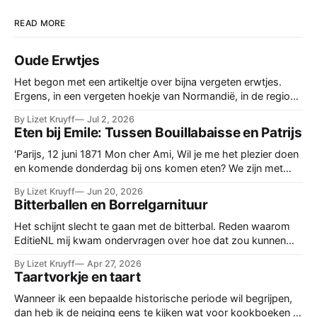
READ MORE
Oude Erwtjes
Het begon met een artikeltje over bijna vergeten erwtjes.
Ergens, in een vergeten hoekje van Normandië, in de regio
Balleroy, waren ze nog, de keutelerwtjes, Crottin de Lièvre.
By Lizet Kruyff
Jul 2, 2026
Maar hoe ze smaakten, dat las ik niet. Dus bestelde ik het
Eten bij Emile: Tussen Bouillabaisse en Patrijs
zaad, een zakje met kleine bruine, een beetje rommelige
erwtjes.
'Parijs, 12 juni 1871 Mon cher Ami, Wil je me het plezier doen
en komende donderdag bij ons komen eten? We zijn met
vrienden onder elkaar. Graag een berichtje. Hartelijke groet,
By Lizet Kruyff
Jun 20, 2026
Emile Zola' De etentjes op donderdag bij de familie Zola thuis
Bitterballen en Borrelgarnituur
zijn vaste prik. De intimi schuiven
Het schijnt slecht te gaan met de bitterbal. Reden waarom
EditieNL mij kwam ondervragen over hoe dat zou kunnen
komen en of dat erg is. Voor mij een aanleiding om eens te
By Lizet Kruyff
Apr 27, 2026
kijken hoe lang die bal al populair is. Want gerechten komen
Taartvorkje en taart
en gaan, in de loop der geschiedenis.
Wanneer ik een bepaalde historische periode wil begrijpen,
dan heb ik de neiging eens te kijken wat voor kookboeken er