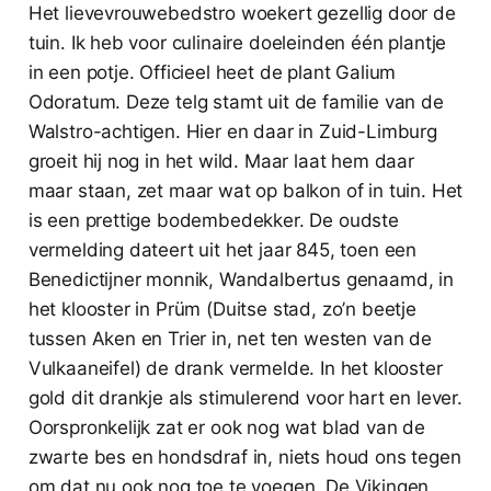
Het lievevrouwebedstro woekert gezellig door de
tuin. Ik heb voor culinaire doeleinden één plantje
in een potje. Officieel heet de plant Galium
Odoratum. Deze telg stamt uit de familie van de
Walstro-achtigen. Hier en daar in Zuid-Limburg
groeit hij nog in het wild. Maar laat hem daar
maar staan, zet maar wat op balkon of in tuin. Het
is een prettige bodembedekker. De oudste
vermelding dateert uit het jaar 845, toen een
Benedictijner monnik, Wandalbertus genaamd, in
het klooster in Prüm (Duitse stad, zo’n beetje
tussen Aken en Trier in, net ten westen van de
Vulkaaneifel) de drank vermelde. In het klooster
gold dit drankje als stimulerend voor hart en lever.
Oorspronkelijk zat er ook nog wat blad van de
zwarte bes en hondsdraf in, niets houd ons tegen
om dat nu ook nog toe te voegen. De Vikingen