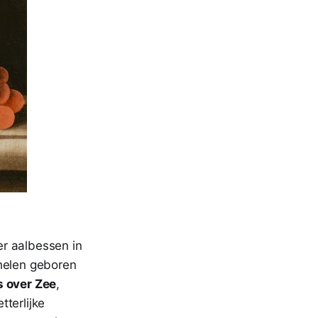
ver aalbessen in
chelen geboren
 over Zee
,
terlijke