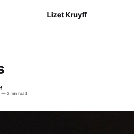
Lizet Kruyff
s
f
3
—
2 min read