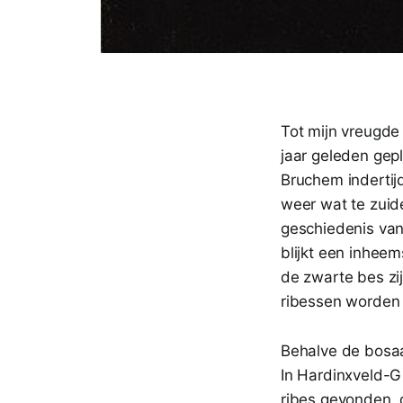
Tot mijn vreugde 
jaar geleden gepl
Bruchem indertij
weer wat te zuide
geschiedenis van
blijkt een inhee
de zwarte bes zi
ribessen worden 
Behalve de bosaa
In Hardinxveld-G
ribes gevonden, 