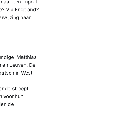
 naar een import
e? Via Engeland?
erwijzing naar
kundige Matthias
en en Leuven. De
aatsen in West-
onderstreept
jn voor hun
er, de