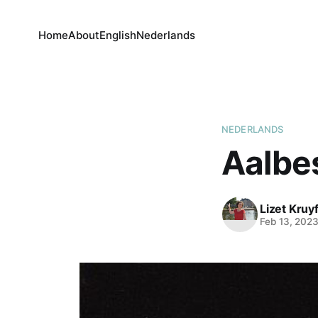
Home
About
English
Nederlands
NEDERLANDS
Aalbe
Lizet Kruyf
Feb 13, 202