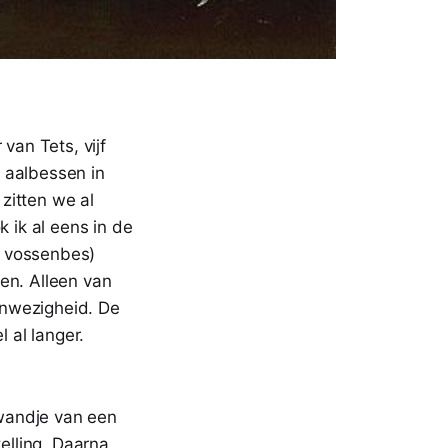
van Tets, vijf
e aalbessen in
zitten we al
k ik al eens in de
f vossenbes)
en. Alleen van
anwezigheid. De
 al langer.
wandje van een
elling. Daarna