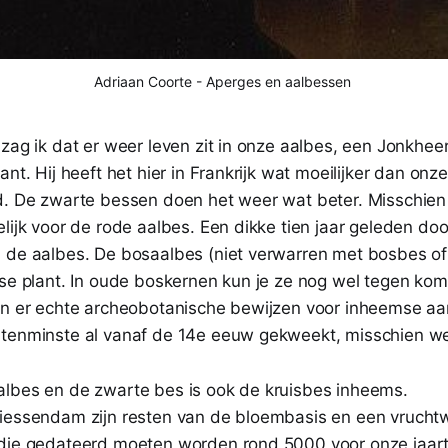
Adriaan Coorte - Aperges en aalbessen
zag ik dat er weer leven zit in onze aalbes, een Jonkheer 
ant. Hij heeft het hier in Frankrijk wat moeilijker dan onz
d. De zwarte bessen doen het weer wat beter. Misschien 
lijk voor de rode aalbes. Een dikke tien jaar geleden doo
 de aalbes. De bosaalbes (niet verwarren met bosbes o
mse plant. In oude boskernen kun je ze nog wel tegen kom
jn er echte archeobotanische bewijzen voor inheemse a
tenminste al vanaf de 14e eeuw gekweekt, misschien wel
lbes en de zwarte bes is ook de kruisbes inheems.
iessendam zijn resten van de bloembasis en een vrucht
die gedateerd moeten worden rond 5000 voor onze jaart