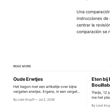
Una comparación 
instrucciones de 
centrar la revisi
comparación se m
READ MORE
Oude Erwtjes
Eten bij
Bouillab
Het begon met een artikeltje over bijna
vergeten erwtjes. Ergens, in een vergeten
'Parijs, 12 juni 1871 Mo
hoekje van Normandië, in de regio
me het ple
By Lizet Kruyff
Jul 2, 2026
Balleroy, waren ze nog, de keutelerwtjes,
donderdag 
By Lizet Kru
Crottin de Lièvre. Maar hoe ze smaakten,
met vriend