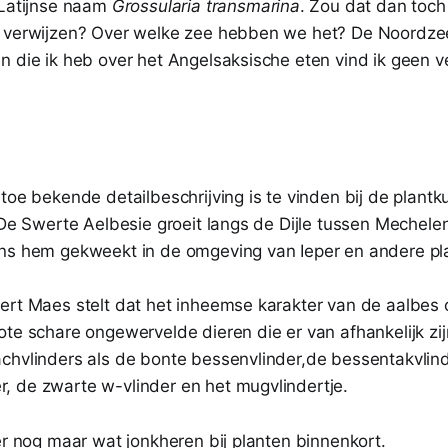
 Latijnse naam
Grossularia transmarina
. Zou dat dan toch
n verwijzen? Over welke zee hebben we het? De Noordze
n die ik heb over het Angelsaksische eten vind ik geen v
toe bekende detailbeschrijving is te vinden bij de plant
. De Swerte Aelbesie groeit langs de Dijle tussen Mechel
ns hem gekweekt in de omgeving van Ieper en andere pl
ert Maes stelt dat het inheemse karakter van de aalbes 
ote schare ongewervelde dieren die er van afhankelijk zi
chvlinders als de bonte bessenvlinder,de bessentakvlind
 de zwarte w-vlinder en het mugvlindertje.
er nog maar wat jonkheren bij planten binnenkort.