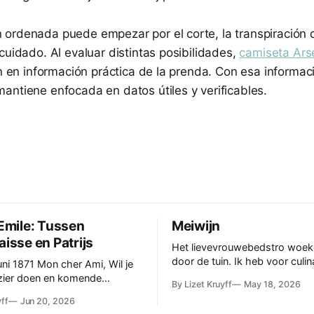
ordenada puede empezar por el corte, la transpiración de
cuidado. Al evaluar distintas posibilidades,
camiseta Ars
ón en información práctica de la prenda. Con esa informaci
antiene enfocada en datos útiles y verificables.
 Emile: Tussen
Meiwijn
aisse en Patrijs
Het lievevrouwebedstro woeke
door de tuin. Ik heb voor culin
n cher Ami, Wil je
doeleinden één plantje in een p
zier doen en komende
By Lizet Kruyff
May 18, 2026
Officieel heet de plant Galiu
bij ons komen eten? We zijn
yff
Jun 20, 2026
Deze telg stamt uit de familie
en onder elkaar. Graag een