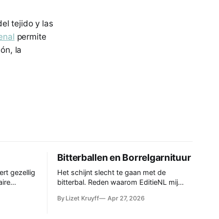
l tejido y las
enal
permite
ón, la
Bitterballen en Borrelgarnituur
rt gezellig
Het schijnt slecht te gaan met de
aire
bitterbal. Reden waarom EditieNL mij
otje.
kwam ondervragen over hoe dat zou
By Lizet Kruyff
Apr 27, 2026
m Odoratum.
kunnen komen en of dat erg is. Voor mij
 van de
een aanleiding om eens te kijken hoe